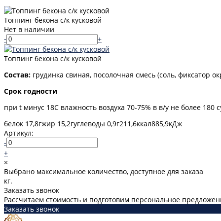
Топпинг бекона с/к кусковой
Нет в наличии
-
+
Топпинг бекона с/к кусковой
Состав:
грудинка свиная, посолочная смесь (соль, фиксатор о
Срок годности
при t минус 18С влажность воздуха 70-75% в в/у не более 180 с
белок 17,8г
жир 15,2г
углеводы 0,9г
211,6ккал
885,9кДж
Артикул:
-
+
×
Выбрано максимальное количество, доступное для заказа
кг.
Заказать звонок
Рассчитаем стоимость и подготовим персональное предложени
Заказать звонок