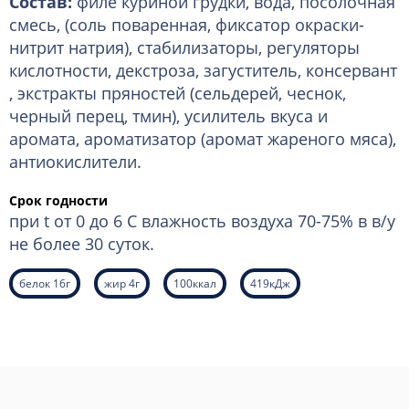
Состав:
филе куриной грудки, вода, посолочная
смесь, (соль поваренная, фиксатор окраски-
нитрит натрия), стабилизаторы, регуляторы
кислотности, декстроза, загуститель, консервант
, экстракты пряностей (сельдерей, чеснок,
черный перец, тмин), усилитель вкуса и
аромата, ароматизатор (аромат жареного мяса),
антиокислители.
Срок годности
при t от 0 до 6 С влажность воздуха 70-75% в в/у
не более 30 суток.
белок 16г
жир 4г
100ккал
419кДж