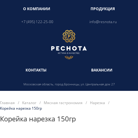
О КОМПАНИИ
ПРОДУКЦИЯ
+7 (495) 122-25-00
info@resnota.ru
КОНТАКТЫ
ВАКАНСИИ
Московская область, город Бронницы, ул. Центральная дом 27
Главная
/
Каталог
/
Мясная гастрономия
/
Нарезка
/
Корейка нарезка 150гр
Корейка нарезка 150гр