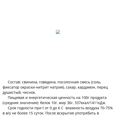
Состав: свинина, говядина, посолочная смесь (соль,
фиксатор окраски-нитрит натрия), сахар, кардамон, перец
душистый, чеснок.
Пищевая и энергетическая ценность на 100г продукта
(средние значения): белок 10г, жир 36г, 337ккал/1411кДж.
Срок годности при t от 0 до 6 С влажность воздуха 70-75%
в в/у не более 15 суток. После вскрытия употребить в