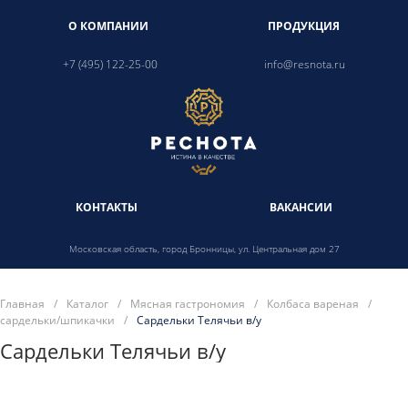
О КОМПАНИИ
ПРОДУКЦИЯ
+7 (495) 122-25-00
info@resnota.ru
КОНТАКТЫ
ВАКАНСИИ
Московская область, город Бронницы, ул. Центральная дом 27
Главная
/
Каталог
/
Мясная гастрономия
/
Колбаса вареная
/
сардельки/шпикачки
/
Сардельки Телячьи в/у
Сардельки Телячьи в/у